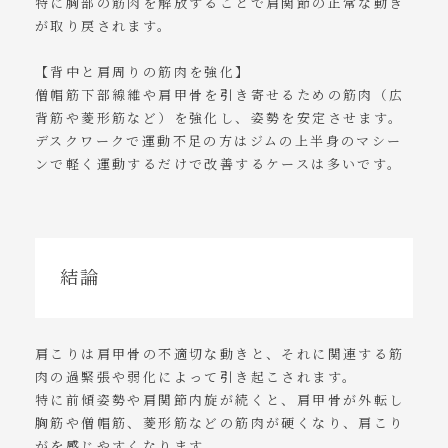
特に胸部の筋肉を解放することで肩関節の正常な動き
が取り戻されます。
【背中と肩周りの筋肉を強化】
僧帽筋下部線維や肩甲骨を引き寄せるための筋肉（広
背筋や菱形筋など）を強化し、姿勢を安定させます。
デスクワークで運動不足の方はジムの上半身のマシー
ンで軽く運動するだけで改善するケースは多いです。
結論
肩こりは肩甲骨の不適切な動きと、それに関連する筋
肉の過緊張や弱化によって引き起こされます。
特に前傾姿勢や肩関節内旋が続くと、肩甲骨が外転し
胸筋や僧帽筋、菱形筋などの筋肉が硬くなり、肩こり
がを感じやすくなります。