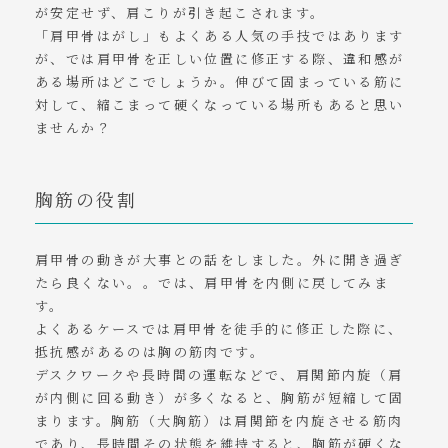
が安定せず、肩こりが引き起こされます。
「肩甲骨はがし」もよくある人気の手技ではあります
が、では肩甲骨を正しい位置に修正する際、違和感が
ある場所はどこでしょうか。伸びて固まっている筋に
対して、縮こまって硬くなっている場所もあると思い
ませんか？
胸筋の役割
肩甲骨の動きが大事との話をしました。外に開き過ぎ
たら良くない。。では、肩甲骨を内側に戻してみま
す。
よくあるケースでは肩甲骨を徒手的に修正した際に、
抵抗感があるのは胸の筋肉です。
デスクワークや長時間の運転などで、肩関節内旋（肩
が内側に回る動き）が多くなると、胸筋が短縮して固
まります。胸筋（大胸筋）は肩関節を内旋させる筋肉
であり、長時間その状態を維持すると、胸筋が硬くな