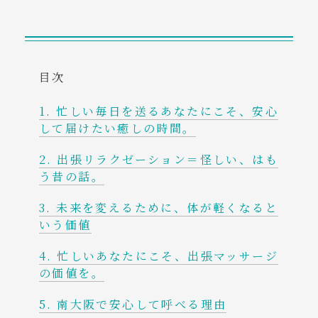
コンテンツ
ご予約・お問い合わせ
目次
アクセス
忙しい毎日を送るあなたにこそ、安心
して届けたい癒しの時間。
tel. 080-7822-7158
出張リラクゼーション＝怪しい、はも
う昔の話。
未来を変えるために、体が軽くなると
いう価値
忙しいあなたにこそ、出張マッサージ
の価値を。
南大阪で安心して呼べる理由