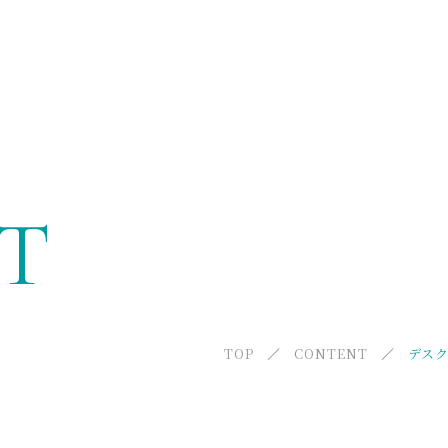
ABOUT US
Re.viveについて
T
MENU
メニュー
FACILITY
TOP
CONTENT
提携施設紹介