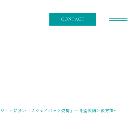
CONTACT
RECRUIT
採用情報
NEWS
ニュース
CONTENT
デスクワークに多い「スウェイバック姿勢」―骨盤後傾と後方重心が足部機能をも奪う！？ | 貝塚市役所前、近義の里駅周辺（貝塚市）
コンテンツ