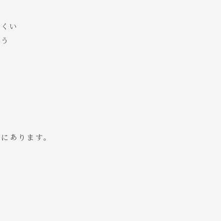
にくい
まう
にあります。