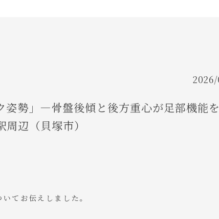
FLOW
ご利用の流れ
FAQ
よくあるご質問
2026/
OWNER
ク姿勢」―骨盤後傾と後方重心が足部機能
里駅周辺（貝塚市）
代表挨拶
ついてお伝えしました。