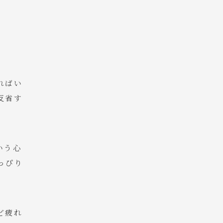
ればい
反省す
いう心
っぴり
ど疲れ