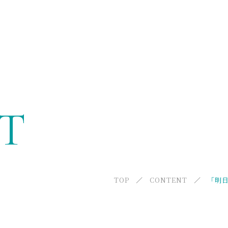
ABOUT US
Re.viveについて
T
MENU
メニュー
FACILITY
TOP
CONTENT
提携施設紹介