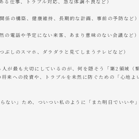
のある仕事、トラブル対応、急な体調不良など）
間関係の構築、健康維持、長期的な計画、事前の予防など
突然の電話や予定にない来客、あまり意味のない会議など
暇つぶしのスマホ、ダラダラと見てしまうテレビなど）
る人が最も大切にしているのが、何を隠そう「第2領域（
の将来への投資や、トラブルを未然に防ぐための「心地よ
困らない」ため、ついつい私のように「また明日でいいや