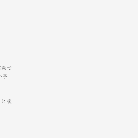
）
）
緊急で
い予
」と後