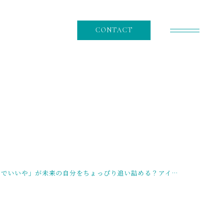
CONTACT
RECRUIT
採用情報
NEWS
ニュース
CONTENT
「明日でいいや」が未来の自分をちょっぴり追い詰める？アイゼンハワーの法則に学ぶ、身体の負担を優しく減らす『第二領域』のメンテナンス術 | 北助松・松ノ浜駅周辺（泉大津市）
コンテンツ