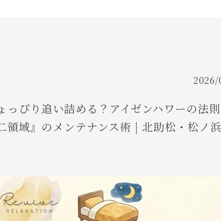
FLOW
ご利用の流れ
FAQ
よくあるご質問
2026/
OWNER
ょっぴり追い詰める？アイゼンハワーの法則
領域』のメンテナンス術 | 北助松・松ノ
代表挨拶