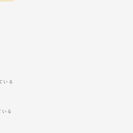
ている
ている