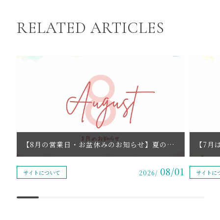
RELATED ARTICLES
【8月の営業日・お盆休みのお知らせ】夏の疲労回復に出張リラクゼーション｜南大阪・泉州のもみほぐし
08/01
サイトについて
2026/
サイトに