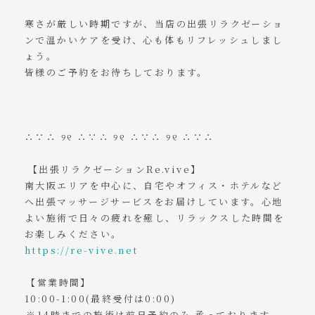
寒さが厳しい時期ですが、当店の出張リラクゼーショ
ンで温かいケアを受け、心も体もリフレッシュしまし
ょう。
皆様のご予約をお待ちしております。
∴∵∴ ୨୧ ∴∵∴ ୨୧ ∴∵∴ ୨୧ ∴∵∴⁡
⁡⁡【出張リラクゼーションRe.vive】
南大阪エリアを中心に、自宅やオフィス・ホテルなど
へ出張マッサージサービスをお届けしています。心地
よい施術で日々の疲れを癒し、リラックスした時間を
お楽しみください。
https://re-vive.net
⁡⁡
⁡【営業時間】
10:00-1:00(最終受付は0:00)⁡
⁡※14時までの施術は前日予約のみ⁡⁡承っております。