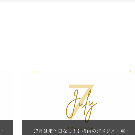
お知らせ】夏の疲労回復に出張リラクゼーション｜南大阪・泉州のもみほぐし
【7月は定休日なし！】梅雨のジメジメ・重だるい不調に｜泉州・南大阪のリラクゼーションサロンRe.viveからご挨拶